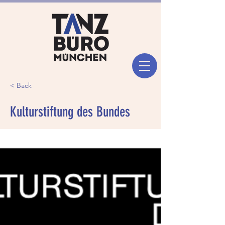
< Back
Kulturstiftung des Bundes