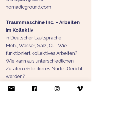
nomadicground.com
Traummaschine Inc. – Arbeiten
im Kollektiv
in Deutscher Lautsprache
Mehl, Wasser, Salz, Öl – Wie
funktioniert kollektives Arbeiten?
Wie kann aus unterschiedlichen
Zutaten ein leckeres Nudel-Gericht
werden?
Das Theaterkollektiv
Traummaschine Inc. hat keine
fertigen Antworten, sondern stellt
sich selber seit mehr als einem
Jahrzehnt immer wieder die Frage,
wie das gehen kann.